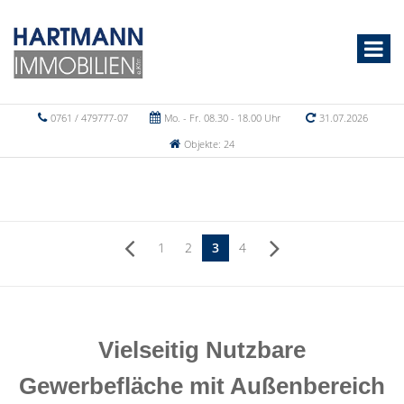
0761 / 479777-07
Mo. - Fr. 08.30 - 18.00 Uhr
31.07.2026
Objekte: 24
1
2
3
4
Vielseitig Nutzbare
Gewerbefläche mit Außenbereich