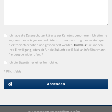
Ich habe die
Datenschutzerklärung
zur Kenntnis genommen. Ich stimme
zu, dass meine Angaben und Daten zur Beantwortung meiner Anfrage
elektronisch erhoben und gespeichert werden.
Hinweis
: Sie können
Ihre Einwilligung jederzeit für die Zukunft per E-Mail an info@hartmann-
freiburg.de widerrufen. *
Ich bin Eigentümer einer Immobilie.
* Pflichtfelder
Absenden
© Hartmann Immobilien e.Kfm.