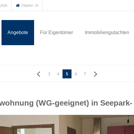
.2026
Objekte: 24
Angebote
Für Eigentümer
Immobiliengutachten
3
4
5
6
7
rwohnung (WG-geeignet) in Seepark