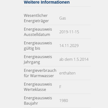
Weitere Informationen
Wesentlicher
Gas
Energieträger
Energieausweis
2019-11-15
Ausstelldatum
Energieausweis
14.11.2029
gültig bis
Energieausweis
ab dem 1.5.2014
Jahrgang
Energieverbrauch
enthalten
für Warmwasser
Energieausweis
F
Werteklasse
Energieausweis
1980
Baujahr