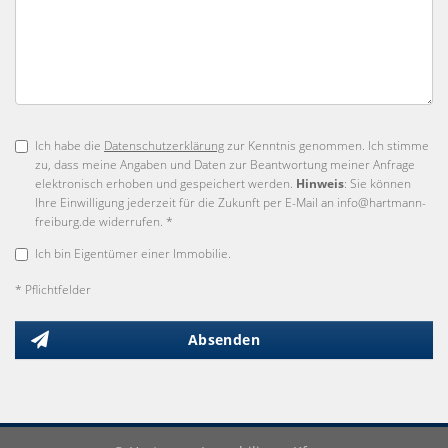
Ich habe die
Datenschutzerklärung
zur Kenntnis genommen. Ich stimme
zu, dass meine Angaben und Daten zur Beantwortung meiner Anfrage
elektronisch erhoben und gespeichert werden.
Hinweis
: Sie können
Ihre Einwilligung jederzeit für die Zukunft per E-Mail an info@hartmann-
freiburg.de widerrufen. *
Ich bin Eigentümer einer Immobilie.
* Pflichtfelder
Absenden