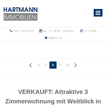
0761 / 479777-07
Mo. - Fr. 08.30 - 18.00 Uhr
31.07.2026
Objekte: 24
6
7
8
9
10
VERKAUFT: Attraktive 3
Zimmerwohnung mit Weitblick in