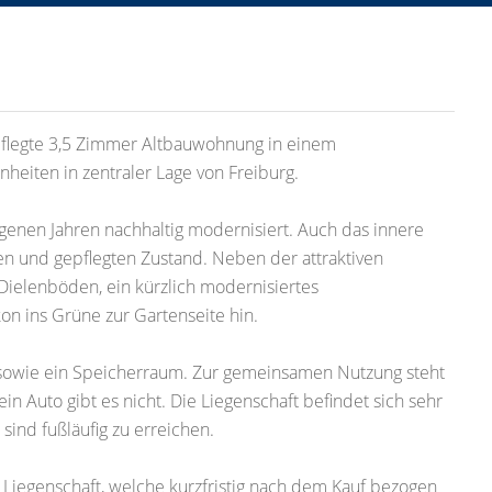
epflegte 3,5 Zimmer Altbauwohnung in einem
eiten in zentraler Lage von Freiburg.
enen Jahren nachhaltig modernisiert. Auch das innere
n und gepflegten Zustand. Neben der attraktiven
Dielenböden, ein kürzlich modernisiertes
n ins Grüne zur Gartenseite hin.
sowie ein Speicherraum. Zur gemeinsamen Nutzung steht
in Auto gibt es nicht. Die Liegenschaft befindet sich sehr
 sind fußläufig zu erreichen.
Liegenschaft, welche kurzfristig nach dem Kauf bezogen