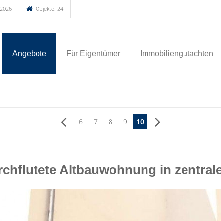
.2026
Objekte: 24
Angebote
Für Eigentümer
Immobiliengutachten
6
7
8
9
10
hflutete Altbauwohnung in zentrale