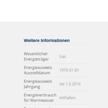
Weitere Informationen
Wesentlicher
Gas
Energieträger
Energieausweis
1970-01-01
Ausstelldatum
Energieausweis
vor 1.5.2014
Jahrgang
Energieverbrauch
enthalten
für Warmwasser