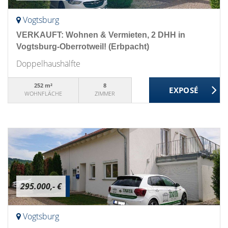
Vogtsburg
VERKAUFT: Wohnen & Vermieten, 2 DHH in
Vogtsburg-Oberrotweil! (Erbpacht)
Doppelhaushälfte
252 m²
8
WOHNFLÄCHE
ZIMMER
295.000,- €
Vogtsburg