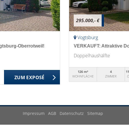
295.000,- €
Vogtsburg
tsburg-Oberrotweil!
VERKAUFT: Attraktive Do
Doppelhaushälfte
126 m²
4
1
WOHNFLÄCHE
ZIMMER
O
ZUM EXPOSÉ
Impressum
AGB
Datenschutz
Sitemap