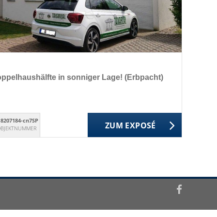
ppelhaushälfte in sonniger Lage! (Erbpacht)
18207184-cn7SP
ZUM EXPOSÉ
BJEKTNUMMER