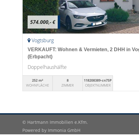
574.000,- €
Vogtsburg
VERKAUFT: Wohnen & Vermieten, 2 DHH in Vog
(Erbpacht)
Doppelhaushälfte
252 m²
8
118208389-cn7SP
WOHNFLÄCHE
ZIMMER
OBJEKTNUMMER
© Hartmann Immobilien e.Kfm.
Powered by
Immonia GmbH