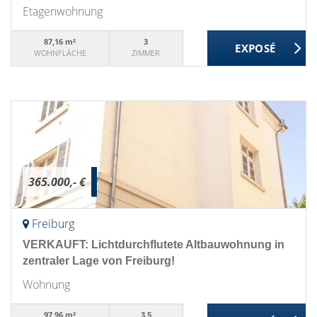
Etagenwohnung
87,16 m²
3
WOHNFLÄCHE
ZIMMER
365.000,- €
Freiburg
VERKAUFT: Lichtdurchflutete Altbauwohnung in
zentraler Lage von Freiburg!
Wohnung
97,96 m²
3,5