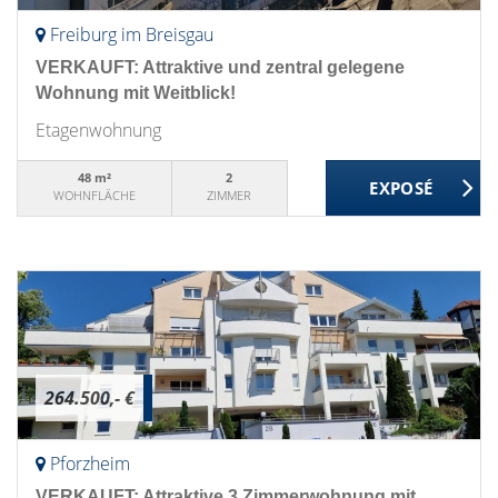
Freiburg im Breisgau
VERKAUFT: Attraktive und zentral gelegene
Wohnung mit Weitblick!
Etagenwohnung
48 m²
2
WOHNFLÄCHE
ZIMMER
264.500,- €
Pforzheim
VERKAUFT: Attraktive 3 Zimmerwohnung mit