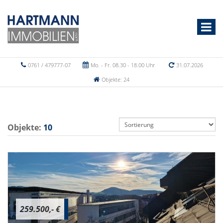
0761 / 479777-07
Mo. - Fr. 08.30 - 18.00 Uhr
31.07.2026
Objekte: 24
Objekte:
10
259.500,- €