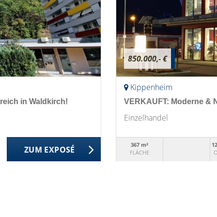
850.000,- €
Kippenheim
eich in Waldkirch!
VERKAUFT: Moderne & Ne
Einzelhandel
367 m²
1
ZUM EXPOSÉ
FLÄCHE
O
Impressum
AGB
Datenschutz
Sitemap