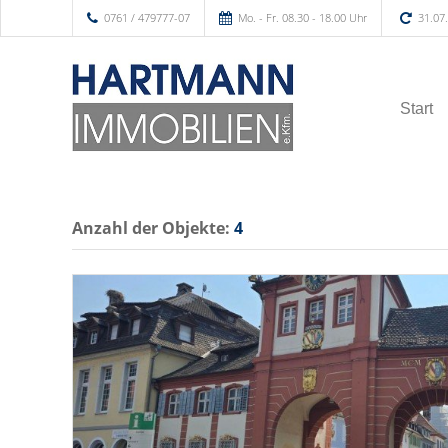
0761 / 479777-07
Mo. - Fr. 08.30 - 18.00 Uhr
31.07
Start
Anzahl der
Objekte:
4