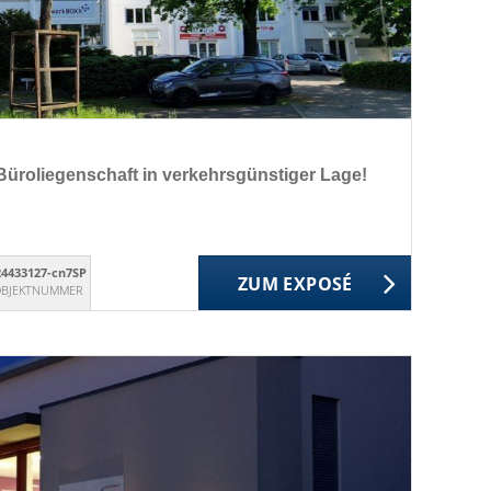
Büroliegenschaft in verkehrsgünstiger Lage!
24433127-cn7SP
ZUM EXPOSÉ
BJEKTNUMMER