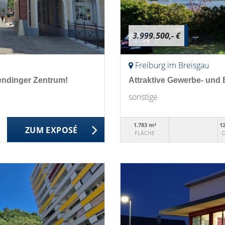
3.999.500,- €
Freiburg im Breisgau
endinger Zentrum!
Attraktive Gewerbe- und 
sonstige
1.783 m²
1
ZUM EXPOSÉ
FLÄCHE
O