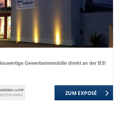
uwertige Gewerbeimmobilie direkt an der B3!
24432961-cn7SP
ZUM EXPOSÉ
BJEKTNUMMER