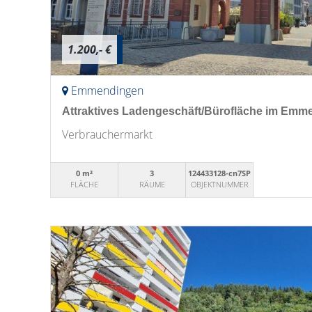
1.200,- €
Emmendingen
Attraktives Ladengeschäft/Bürofläche im Emm
Verbrauchermarkt
0 m²
3
124433128-cn7SP
FLÄCHE
RÄUME
OBJEKTNUMMER