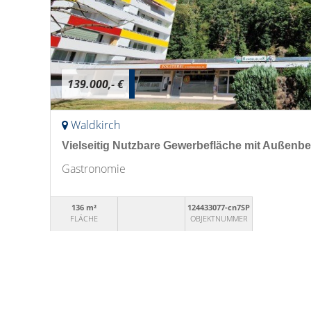
139.000,- €
Waldkirch
Vielseitig Nutzbare Gewerbefläche mit Außenber
Gastronomie
136 m²
124433077-cn7SP
FLÄCHE
OBJEKTNUMMER
© Hartmann Immobilien e.Kfm.