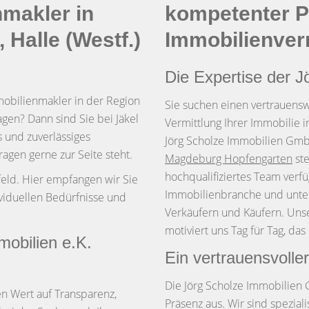
nmakler in
kompetenter Pa
 Halle (Westf.)
Immobilienver
Die Expertise der 
obilienmakler in der Region
Sie suchen einen vertrauens
agen? Dann sind Sie bei Jäkel
Vermittlung Ihrer Immobilie 
s und zuverlässiges
Jörg Scholze Immobilien GmbH
agen gerne zur Seite steht.
Magdeburg Hopfengarten
ste
hochqualifiziertes Team verfü
feld. Hier empfangen wir Sie
Immobilienbranche und unter
viduellen Bedürfnisse und
Verkäufern und Käufern. Unse
motiviert uns Tag für Tag, das 
mobilien e.K.
Ein vertrauensvolle
Die Jörg Scholze Immobilien 
n Wert auf Transparenz,
Präsenz aus. Wir sind spezial