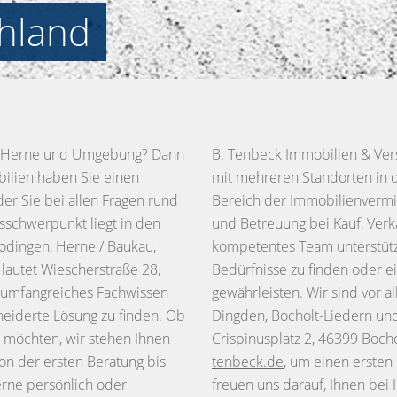
hland
n Herne und Umgebung? Dann
B. Tenbeck Immobilien & Ver
obilien haben Sie einen
mit mehreren Standorten in 
der Sie bei allen Fragen rund
Bereich der Immobilienvermi
sschwerpunkt liegt in den
und Betreuung bei Kauf, Ver
Sodingen, Herne / Baukau,
kompetentes Team unterstützt
lautet Wiescherstraße 28,
Bedürfnisse zu finden oder e
r umfangreiches Fachwissen
gewährleisten. Wir sind vor 
neiderte Lösung zu finden. Ob
Dingden, Bocholt-Liedern und 
n möchten, wir stehen Ihnen
Crispinusplatz 2, 46399 Boch
on der ersten Beratung bis
tenbeck.de
, um einen ersten
erne persönlich oder
freuen uns darauf, Ihnen bei 