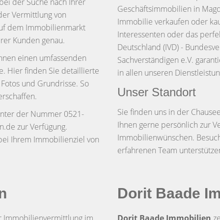
 bei der Suche nach Ihrer
Geschäftsimmobilien in Mag
er Vermittlung von
Immobilie verkaufen oder kau
 auf dem Immobilienmarkt
Interessenten oder das perfe
erer Kunden genau.
Deutschland (IVD) - Bundesve
Ihnen einen umfassenden
Sachverständigen e.V. garanti
Hier finden Sie detaillierte
in allen unseren Dienstleistu
 Fotos und Grundrisse. So
Unser Standort
erschaffen.
Sie finden uns in der Chause
 unter der Nummer 0521-
Ihnen gerne persönlich zur V
n.de zur Verfügung.
Immobilienwünschen. Besuche
bei Ihrem Immobilienziel von
erfahrenen Team unterstützen
n
Dorit Baade I
r Immobilienvermittlung im
Dorit Baade Immobilien
ze