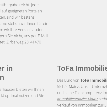
tübergabe reicht. Jede
d auf geeigneten Portalen
en, sind wir bestens
erne stehen wir Ihnen für ein
m wir Ihre Verkaufs- oder
ern Sie nicht, uns per E-Mail
tet: Zirbelweg 23, 41470
r in
ToFa Immobili
en
Das Büro von
ToFa Immobili
55124 Mainz. Unser Unterneh
erhausen
bieten wir Ihnen
und seine Fachkompetenz im I
kt optimal nutzen und Sie
Immobilienmakler Mainz
stehe
Verkauf von Immobilien zur S