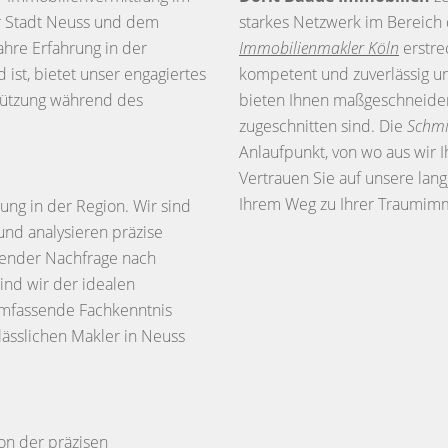
r Stadt Neuss und dem
starkes Netzwerk im Bereich 
ahre Erfahrung in der
Immobilienmakler Köln
erstre
ist, bietet unser engagiertes
kompetent und zuverlässig un
tützung während des
bieten Ihnen maßgeschneidert
zugeschnitten sind. Die
Schmi
Anlaufpunkt, von wo aus wir I
Vertrauen Sie auf unsere lang
Ihrem Weg zu Ihrer Traumimm
ung in der Region. Wir sind
und analysieren präzise
igender Nachfrage nach
nd wir der idealen
umfassende Fachkenntnis
lässlichen Makler in Neuss
on der präzisen