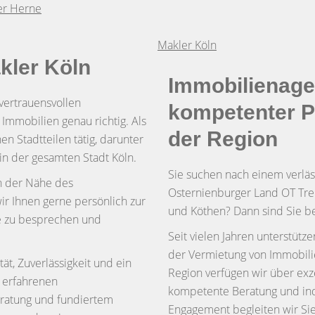
er Herne
Makler Köln
kler Köln
Immobilienagen
vertrauensvollen
kompetenter Pa
Immobilien genau richtig. Als
der Region
n Stadtteilen tätig, darunter
 in der gesamten Stadt Köln.
Sie suchen nach einem verläs
n der Nähe des
Osternienburger Land OT Treb
r Ihnen gerne persönlich zur
und Köthen? Dann sind Sie be
e zu besprechen und
Seit vielen Jahren unterstüt
der Vermietung von Immobili
ät, Zuverlässigkeit und ein
Region verfügen wir über ex
 erfahrenen
kompetente Beratung und indi
eratung und fundiertem
Engagement begleiten wir Si