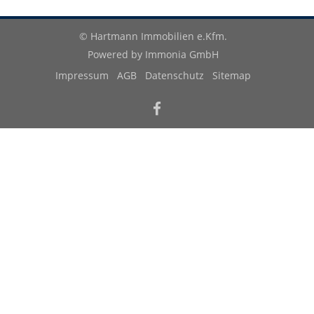
© Hartmann Immobilien e.Kfm.
Powered by
Immonia GmbH
Impressum
AGB
Datenschutz
Sitemap