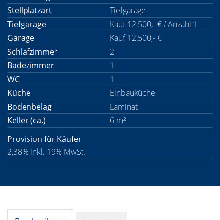
Stellplatzart
Tiefgarage
Tiefgarage
Kauf 12.500,- € / Anzahl 1
Garage
Kauf 12.500,- €
Schlafzimmer
2
Badezimmer
1
WC
1
Küche
Einbauküche
Bodenbelag
Laminat
Keller (ca.)
6 m²
Provision für Käufer
2,38% inkl. 19% MwSt.