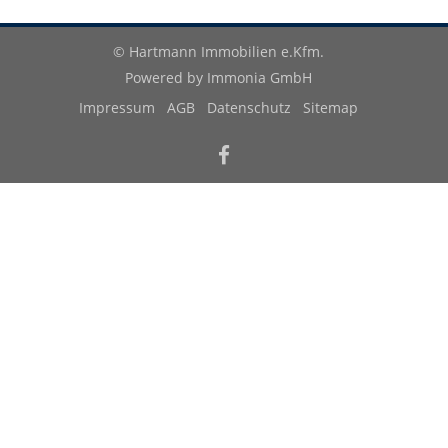
© Hartmann Immobilien e.Kfm.
Powered by
Immonia GmbH
Impressum
AGB
Datenschutz
Sitemap